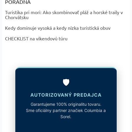
PORADŇA
vlastnosti
:
Vodoodolné
Turistika pri mori: Ako skombinovať pláž a horské traily v
Adapt Trax™, Navic Fit System™,
Technológia
:
Chorvátsku
Omni-Max™, OutDry™, Techlite+™
Kedy dominuje vysoká a kedy nízka turistická obuv
?
Základná
Sivá, Ružová
farba
:
CHECKLIST na víkendovú túru
Profil
:
Stredný
Názov farby
Moonvista, Blush Rose - kód 607
a kód
:
Výška obuvi
:
Stredný profil
🛡️
AUTORIZOVANÝ PREDAJCA
Garantujeme 100% originalitu tovaru.
Sme oficiálny partner značiek Columbia a
Sorel.