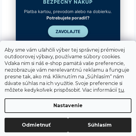
BEZPEČNÝ NÁKUP
Platba kartou, prevodom alebo na dobierku.
Potrebujete poradiť?
ZAVOLAJTE
Aby sme vám uľahčili výber tej správnej prémiovej
outdoorovej výbavy, používame súbory cookies.
Vďaka nim si náš e-shop pamätá vaše preferencie,
nezobrazuje vám nerelevantnú reklamu a funguje
presne tak, ako má. Kliknutím na „Súhlasím“ nám
dávate súhlas na ich využitie. Svoje preferencie si
môžete kedykoľvek prispôsobiť. Viac informácií
tu
.
Vytvoril Shoptet
Nastavenie
Copyright 2026
SUPER SPORT
. Všetky práva
Odmietnuť
Súhlasím
vyhradené.
Upraviť nastavenie cookies