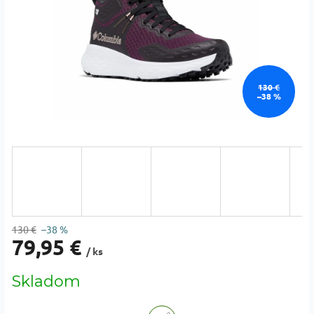
130 €
–38 %
130 €
–38 %
79,95 €
/ ks
Jednotková
Skladom
cena: