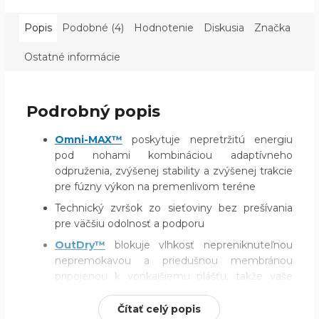
Popis
Podobné (4)
Hodnotenie
Diskusia
Značka
Ostatné informácie
Podrobný popis
Omni-MAX™
poskytuje nepretržitú energiu
pod nohami kombináciou adaptívneho
odpruženia, zvýšenej stability a zvýšenej trakcie
pre fúzny výkon na premenlivom teréne
Technický zvršok zo sieťoviny bez prešívania
pre väčšiu odolnosť a podporu
OutDry™
blokuje vlhkosť nepreniknuteľnou
nepremokavou a priedušnou membránou
pripojenou k vonkajšiemu plášťu, takže vaše
nohy zostanú suché a pohodlné aj v daždi
Čítať celý popis
Potiahnite pútko na zadnej strane pre