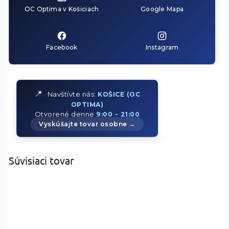
OC Optima v Košiciach
Google Mapa
Facebook
Instagram
📍
Navštívte nás:
KOŠICE (OC
OPTIMA)
Otvorené denne
9:00 - 21:00
Vyskúšajte tovar osobne →
Súvisiaci tovar