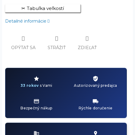
Tabuľka veľkostí
Detailné informácie
OPÝTAŤ SA
STRÁŽIŤ
ZDIEĽAŤ
33 rokov
s Vami
Autorizovaný predajca
Bezpečný nákup
Rýchle doručenie