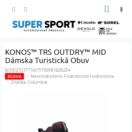
Prejsť
NÁKUP
na
obsah
KOŠÍK
KONOS™ TRS OUTDRY™ MID
Dámska Turistická Obuv
8/39/2103771607/195981628234
Priemerné
Neohodnotené
Podrobnosti hodnotenia
ZĽAVA
hodnotenie
Značka:
Columbia
produktu
je
0,0
z
5
hviezdičiek.