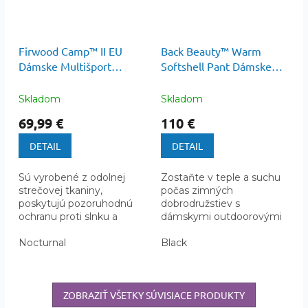
Firwood Camp™ II EU
Back Beauty™ Warm
Dámske Multišport
Softshell Pant Dámske
Nohavice
Outdoorové Nohavice
Skladom
Skladom
69,99 €
110 €
DETAIL
DETAIL
Sú vyrobené z odolnej
Zostaňte v teple a suchu
strečovej tkaniny,
počas zimných
poskytujú pozoruhodnú
dobrodružstiev s
ochranu proti slnku a
dámskymi outdoorovými
navyše tiež odpudzujú
nohavicami Columbia
vodu a škvrny
Nocturnal
Back Beauty™ Warm
Black
Softshell Pant.
ZOBRAZIŤ VŠETKY SÚVISIACE PRODUKTY