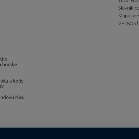
TECHNO
Slovník 
Mapa ser
VEĽKOSŤ
 Ako
a horské
oká a kedy
uv
endovú túru