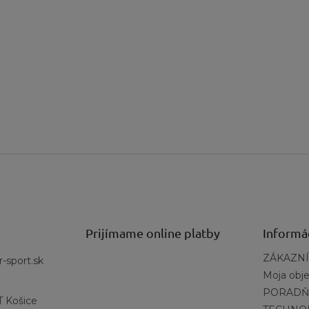
ka: Šnúrky a zipsy použité v obuvi SOREL nie sú vodotesné
 sú založené na veľkosti 7.
Prijímame online platby
Informá
ZÁKAZNÍ
r-sport.sk
Moja obj
PORADŇ
 Košice