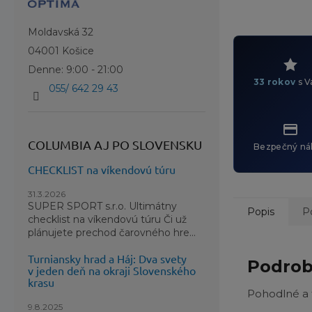
Moldavská 32
04001 Košice
Denne: 9:00 - 21:00
33 rokov
s V
055/ 642 29 43
COLUMBIA AJ PO SLOVENSKU
Bezpečný ná
CHECKLIST na víkendovú túru
31.3.2026
SUPER SPORT s.r.o. Ultimátny
Popis
P
checklist na víkendovú túru Či už
plánujete prechod čarovného hre...
Turniansky hrad a Háj: Dva svety
Podrob
v jeden deň na okraji Slovenského
krasu
Pohodlné a 
9.8.2025