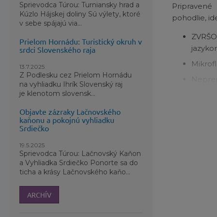
Sprievodca Túrou: Turniansky hrad a
Pripravené
Kúzlo Hájskej doliny Sú výlety, ktoré
pohodlie, id
v sebe spájajú via...
ZVRŠO
Prielom Hornádu: Turistický okruh v
jazyko
srdci Slovenského raja
Mikrofl
13.7.2025
Z Podlesku cez Prielom Hornádu
Neprem
na vyhliadku Ihrík Slovenský raj
je klenotom slovensk...
Šnúrky
IZOLÁCI
Objavte zázraky Lačnovského
kaňonu a pokojnú vyhliadku
STIELK
Srdiečko
MEDZI
19.5.2025
Sprievodca Túrou: Lačnovský Kaňon
PODR
a Vyhliadka Srdiečko Ponorte sa do
trakčn
ticha a krásy Lačnovského kaňo...
EVA ob
ARCHÍV
VÝŠKA 
DĹŽKA