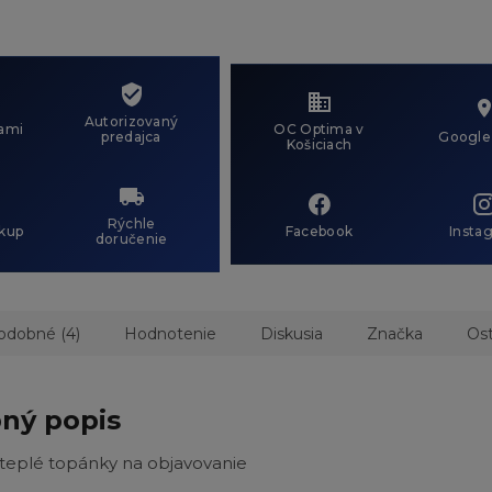
Autorizovaný
ami
OC Optima v
predajca
Google
Košiciach
Rýchle
kup
Facebook
Insta
doručenie
odobné (4)
Hodnotenie
Diskusia
Značka
Ost
ný popis
teplé topánky na objavovanie