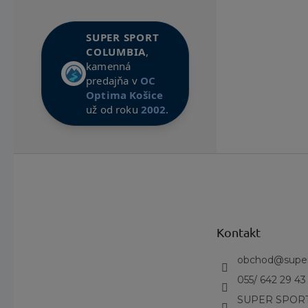
Poznám
SUPER SPORT
Merania
COLUMBIA
,
kamenná
predajňa v
OC
Optima Košice
už od roku
2002
.
Z
á
p
ä
t
Kontakt
i
e
obchod
@
supe
055/ 642 29 43
SUPER SPORT