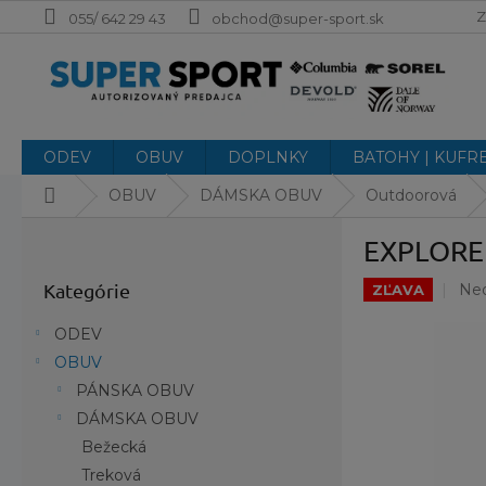
Prejsť
Z
055/ 642 29 43
obchod@super-sport.sk
na
obsah
ODEV
OBUV
DOPLNKY
BATOHY | KUFR
Domov
OBUV
DÁMSKA OBUV
Outdoorová
B
EXPLORER
o
Preskočiť
č
Pri
Kategórie
Ne
kategórie
ZĽAVA
n
hod
ý
pro
ODEV
p
je
OBUV
a
0,0
PÁNSKA OBUV
z
n
5
e
DÁMSKA OBUV
hvi
l
Bežecká
Treková