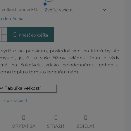
veľkosti obuvi EU
i doručenia
Pridať do košíka
 vydáte na prieskum, posledná vec, na ktorú by ste
myslieť, je, či to vaše čižmy zvládnu. Joan je vždy
vená na čokoľvek, vďaka celodennému pohodliu,
nemu teplu a tomuto behúňu mám.
Tabuľka veľkostí
é informácie
Č
OPÝTAŤ SA
STRÁŽIŤ
ZDIEĽAŤ