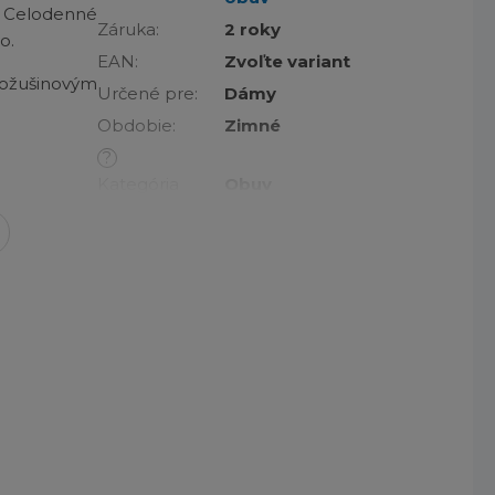
 Celodenné
Záruka
:
2 roky
o.
EAN
:
Zvoľte variant
žušinovým
Určené pre
:
Dámy
Obdobie
:
Zimné
?
Kategória
Obuv
produktu
:
Vysoký profil, Kovové
Požadované
očká na šnúrky, Pútko
vlastnosti
:
na obúvanie, Izolácia
100 g, Vodoodolné
?
Základná
kľúčových
Hnedá
farba
:
Profil
:
Vysoký
Názov farby
Velvet Tan, Canoe -
a kód
:
kód 242