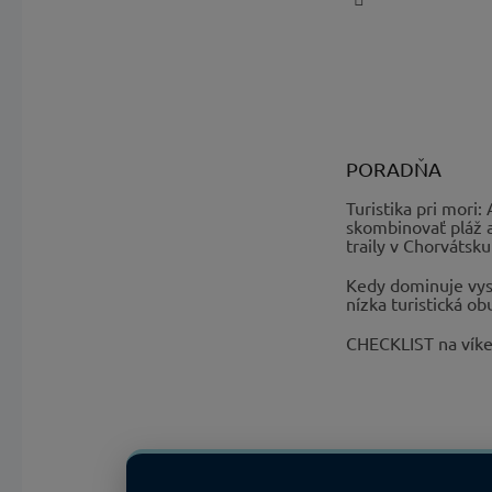
PORADŇA
Turistika pri mori:
skombinovať pláž 
traily v Chorvátsku
Kedy dominuje vys
nízka turistická ob
CHECKLIST na vík