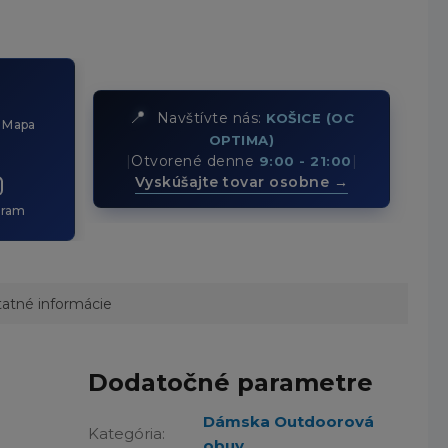
📍
Navštívte nás:
KOŠICE (OC
 Mapa
OPTIMA)
|
Otvorené denne
|
9:00 - 21:00
Vyskúšajte tovar osobne →
gram
atné informácie
Dodatočné parametre
Dámska Outdoorová
Kategória
:
obuv