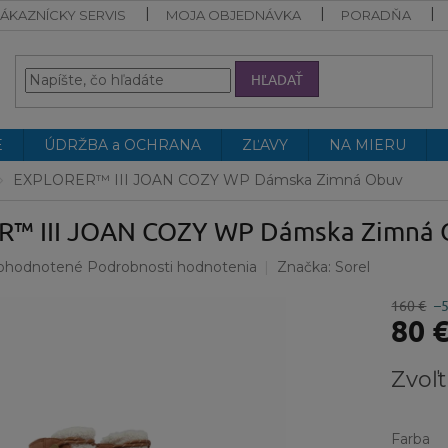
ÁKAZNÍCKY SERVIS
MOJA OBJEDNÁVKA
PORADŇA
HĽADAŤ
E
ÚDRŽBA a OCHRANA
ZĽAVY
NA MIERU
EXPLORER™ III JOAN COZY WP Dámska Zimná Obuv
™ III JOAN COZY WP Dámska Zimná 
emerné
ohodnotené
Podrobnosti hodnotenia
Značka:
Sorel
notenie
duktu
160 €
–
80 
Jednotk
Zvoľt
cena:
ezdičiek.
Farba