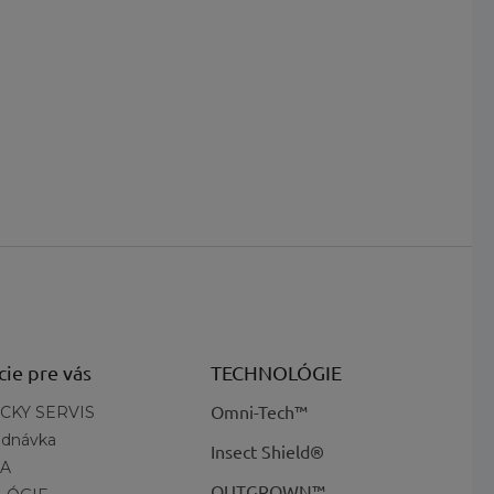
Výška obuvi
:
vysoké
.
cie pre vás
TECHNOLÓGIE
Omni-Tech™
CKY SERVIS
ednávka
Insect Shield®
A
OUTGROWN™