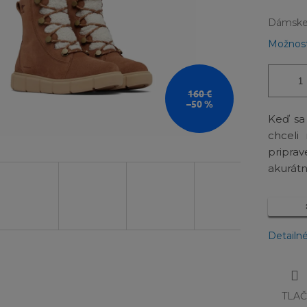
Dámske 
Možnost
160 €
–50 %
Keď sa
chceli 
pripra
akurát
Detailn
TLA