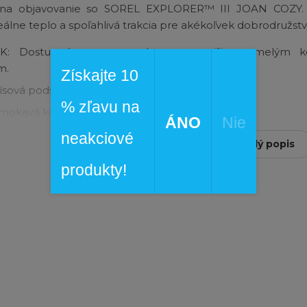
 na objavovanie so SOREL EXPLORER™ III JOAN COZY.
eálne teplo a spoľahlivá trakcia pre akékoľvek dobrodružstv
K: Dostupné v nepremokavom semiši s umelým ko
m.
Získajte 10
ísová podšívka.
% zľavu na
okavá konštrukcia topánky.
ÁNO
Nie
 nie sú nepremokavé.
neakciové
Čítať celý popis
A: 100 g izolácie.
produkty!
A: Tvarovaná
EVA
s mikroflísovým povrchom.
PODRÁŽKA: Tvarovaná EVA.
ÁŽKA: Tvarované
DUOTREAD™
gumové podložky v 
ých zónach.
vod v kontakte so zemou.
ZVRŠKU: 15,88 cm.
 ŠNÚROK: 106,68 cm.