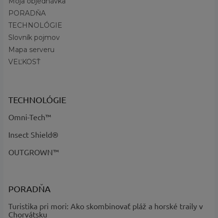
Moja objednávka
kód
:
- kód 466
PORADŇA
TECHNOLÓGIE
Slovník pojmov
Mapa serveru
VEĽKOSŤ
TECHNOLÓGIE
Omni-Tech™
Insect Shield®
OUTGROWN™
PORADŇA
Turistika pri mori: Ako skombinovať pláž a horské traily v
Chorvátsku