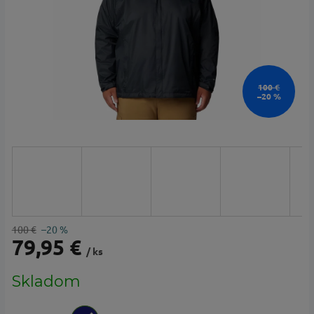
100 €
–20 %
100 €
–20 %
79,95 €
/ ks
Jednotková
Skladom
cena: