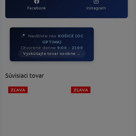
Facebook
Instagram
📍
Navštívte nás:
KOŠICE (OC
OPTIMA)
Otvorené denne
9:00 - 21:00
Vyskúšajte tovar osobne →
Súvisiaci tovar
ZĽAVA
ZĽAVA
120 €
–22 %
130 €
–26 %