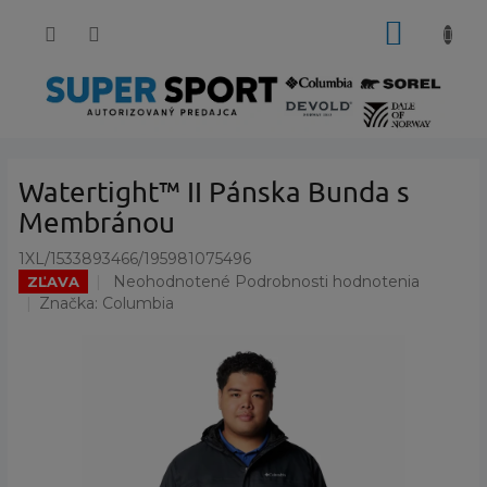
Prejsť
NÁKUP
na
obsah
KOŠÍK
Watertight™ II Pánska Bunda s
Membránou
1XL/1533893466/195981075496
Priemerné
Neohodnotené
Podrobnosti hodnotenia
ZĽAVA
hodnotenie
Značka:
Columbia
produktu
je
0,0
z
5
hviezdičiek.