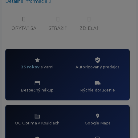
Detailné informácie
OPÝTAŤ SA
STRÁŽIŤ
ZDIEĽAŤ
33 rokov
s Vami
Autorizovaný predajca
Bezpečný nákup
Rýchle doručenie
OC Optima v Košiciach
Google Mapa