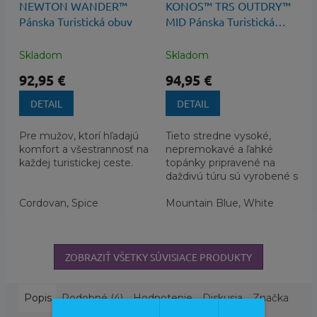
NEWTON WANDER™
KONOS™ TRS OUTDRY™
Pánska Turistická obuv
MID Pánska Turistická
Obuv
Skladom
Skladom
92,95 €
94,95 €
DETAIL
DETAIL
Pre mužov, ktorí hľadajú
Tieto stredne vysoké,
komfort a všestrannosť na
nepremokavé a ľahké
každej turistickej ceste.
topánky pripravené na
daždivú túru sú vyrobené s
naším systémom
Cordovan, Spice
starajúcim sa o dokonalé
Mountain Blue, White
pohodlie Vašich...
ZOBRAZIŤ VŠETKY SÚVISIACE PRODUKTY
Popis
Podobné (4)
Hodnotenie
Diskusia
Značka