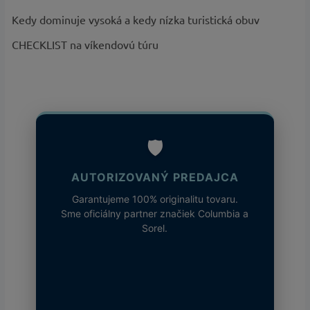
Kedy dominuje vysoká a kedy nízka turistická obuv
CHECKLIST na víkendovú túru
🛡️
AUTORIZOVANÝ PREDAJCA
Garantujeme 100% originalitu tovaru.
Sme oficiálny partner značiek Columbia a
Sorel.