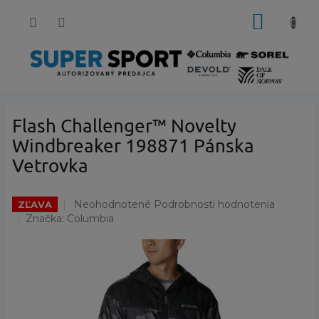
Prejsť
NÁKUP
na
obsah
KOŠÍK
Flash Challenger™ Novelty
Windbreaker 198871 Pánska
Vetrovka
Priemerné
Neohodnotené
Podrobnosti hodnotenia
ZĽAVA
hodnotenie
Značka:
Columbia
produktu
je
0,0
z
5
hviezdičiek.