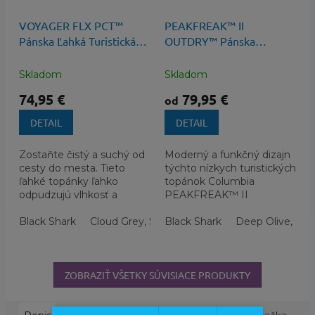
100 €
–25 %
130 €
–38 %
až
VOYAGER FLX PCT™
PEAKFREAK™ II
Pánska Ľahká Turistická
OUTDRY™ Pánska
Obuv
Turistická Obuv s
membránou
Skladom
Skladom
74,95 €
79,95 €
od
DETAIL
DETAIL
Zostaňte čistý a suchý od
Moderný a funkčný dizajn
cesty do mesta. Tieto
týchto nízkych turistických
ľahké topánky ľahko
topánok Columbia
odpudzujú vlhkosť a
PEAKFREAK™ II
odolávajú škvrnám a
OUTDRY™ je všestranný a
poskytujú ochranu,
Black Shark
Cloud Grey, Soft Taupe
pripravený na všetky
Black Shark
Deep Olive, Des
flexibilitu a...
výzvy, ktoré vás...
ZOBRAZIŤ VŠETKY SÚVISIACE PRODUKTY