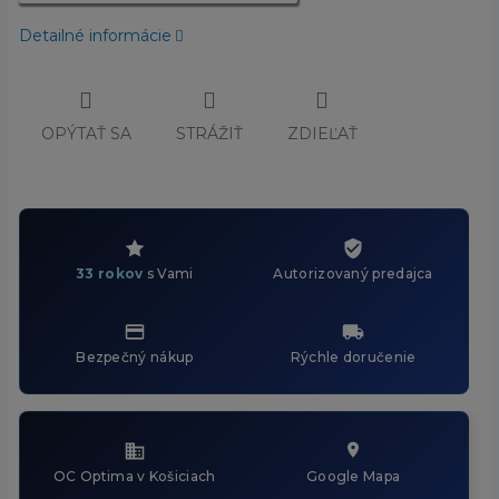
Detailné informácie
OPÝTAŤ SA
STRÁŽIŤ
ZDIEĽAŤ
33 rokov
s Vami
Autorizovaný predajca
Bezpečný nákup
Rýchle doručenie
OC Optima v Košiciach
Google Mapa