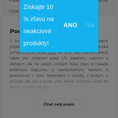
Popis
Podobné (4)
Hodnotenie
Diskusia
Značka
Získajte 10
Ostatné informácie
% zľavu na
ÁNO
Nie
Podrobný popis
neakciové
S touto ľahkou nepremokavou vetrovkou budete
produkty!
pripravení na všetko! Táto bunda Columbia ponúka
ochranu proti slnku
UPF
40 a je tiež nepremokavá,
takže ste chránení pred UV žiarením, vetrom a
dažďom. Ak na vašich cestách fúka, stačí si nasadiť
priliehavú kapucňu s nastaviteľným lemom a
pokračovať v túre. Neprídete o zážitky z pobytu v
prírode, ale ani o svoje veci, ktoré môžete uložiť do
dvoch vreciek na zips.
Ochrana pred slnkom
Omni-Shade™ UPF 40
Čítať celý popis
Nepremokavá tkanina
Kapucňa so sťahovacou manžetou