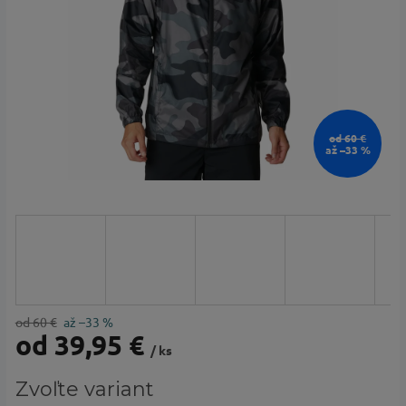
od 60 €
až –33 %
od 60 €
až –33 %
od
39,95 €
/ ks
Jednotková
Zvoľte variant
cena: