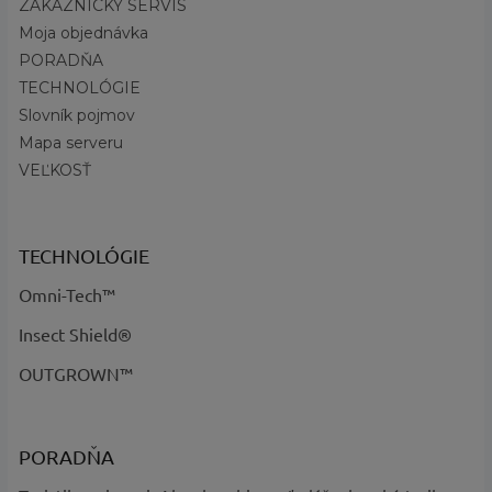
ZÁKAZNÍCKY SERVIS
?
Základná
Čierna, Viacfarebné
farba
:
Moja objednávka
PORADŇA
Materiál
:
100% polyester
TECHNOLÓGIE
City Grey Black - kód 023, Black Mod
Názov farby
Slovník pojmov
Camo Print - kód 010, Niagara Mod
a kód
:
Camo Print, Niagara - kód 351
Mapa serveru
VEĽKOSŤ
TECHNOLÓGIE
Omni-Tech™
Insect Shield®
OUTGROWN™
PORADŇA