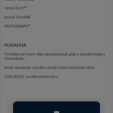
Omni-Tech™
Insect Shield®
OUTGROWN™
PORADŇA
Turistika pri mori: Ako skombinovať pláž a horské traily v
Chorvátsku
Kedy dominuje vysoká a kedy nízka turistická obuv
CHECKLIST na víkendovú túru