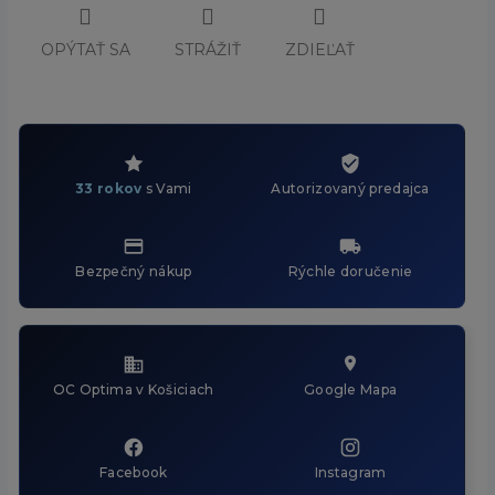
OPÝTAŤ SA
STRÁŽIŤ
ZDIEĽAŤ
33 rokov
s Vami
Autorizovaný predajca
Bezpečný nákup
Rýchle doručenie
OC Optima v Košiciach
Google Mapa
Facebook
Instagram