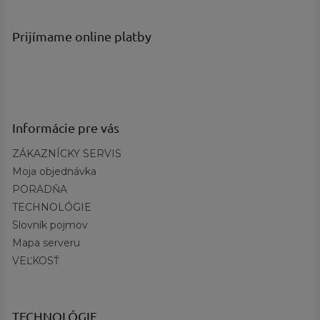
Určené pre
:
Unisex Deti
Obdobie
:
Letné
Prijímame online platby
?
Kategória
Obuv
produktu
:
Na aké aktivity
:
Multišport
Technológia
:
Omni-Grip™, Techlite™
?
Základná
Informácie pre vás
Modrá, Zelená, Žltá
farba
:
ZÁKAZNÍCKY SERVIS
kombinovaná otvorená sieťovina
Materiál
:
a syntetický materiál
Moja objednávka
PORADŇA
Medzipodrážka
:
Techlite™, odľahčená
TECHNOLÓGIE
gumová Omni-Grip™ s dobrou
Podrážka
:
Slovník pojmov
trakciou
Mapa serveru
Profil
:
Nízky
VEĽKOSŤ
Názov farby a
Stormy Blue, Deep Yellow - kód
kód
:
426, Nocturnal, Geyser - kód 466
Výška obuvi
:
nízke
TECHNOLÓGIE