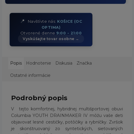
📍
Navštívte nás:
KOŠICE (OC
OPTIMA)
Otvorené denne
9:00 - 21:00
Vyskúšajte tovar osobne →
Popis
Hodnotenie
Diskusia
Značka
Ostatné informácie
Podrobný popis
V tejto komfortnej, hybridnej multišportovej obuvi
Columbia YOUTH DRAINMAKER IV môžu vaše deti
objavovať lesné cestičky, potôčiky a rybníčky. Zvršok
je skonštruovaný zo syntetických, sieťovaných