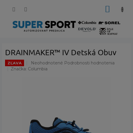
Prejsť
NÁKUP
na
obsah
KOŠÍK
DRAINMAKER™ IV Detská Obuv
Priemerné
Neohodnotené
Podrobnosti hodnotenia
ZĽAVA
hodnotenie
Značka:
Columbia
produktu
je
0,0
z
5
hviezdičiek.