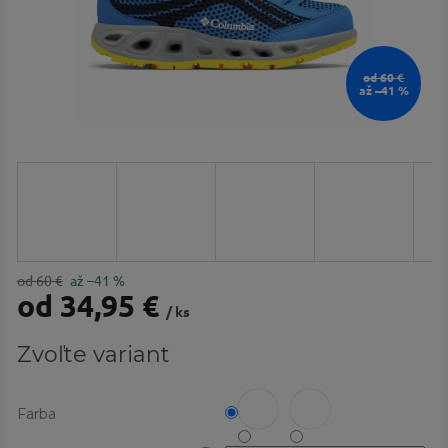
od 60 €
až –41 %
od 60 €
až –41 %
od
34,95 €
/ ks
Jednotková
Zvoľte variant
cena:
Farba