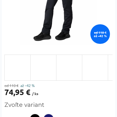
od 110 €
až –42 %
od 110 €
až –42 %
74,95 €
/ ks
Jednotková
Zvoľte variant
cena: