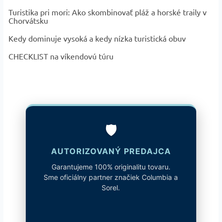
Turistika pri mori: Ako skombinovať pláž a horské traily v
Chorvátsku
Kedy dominuje vysoká a kedy nízka turistická obuv
CHECKLIST na víkendovú túru
🛡️
AUTORIZOVANÝ PREDAJCA
Garantujeme 100% originalitu tovaru.
Sme oficiálny partner značiek Columbia a
Sorel.