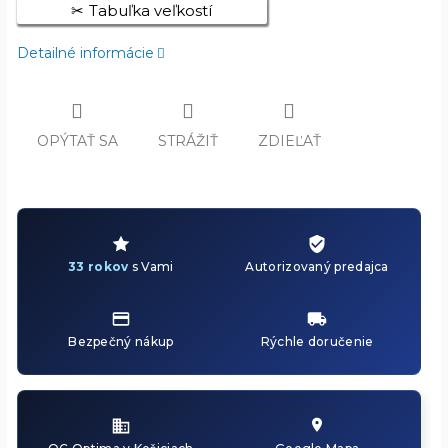
Tabuľka veľkostí
Detailné informácie
OPÝTAŤ SA
STRÁŽIŤ
ZDIEĽAŤ
33 rokov
s Vami
Autorizovaný predajca
Bezpečný nákup
Rýchle doručenie