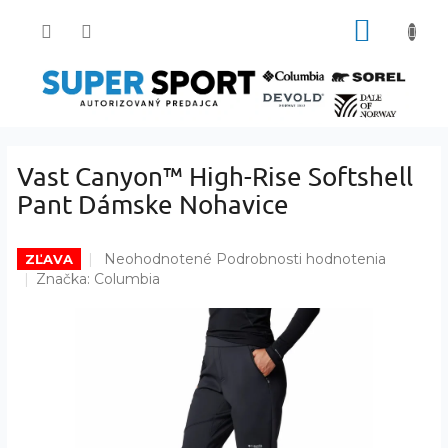
Prejsť
NÁKUP
na
obsah
KOŠÍK
Vast Canyon™ High-Rise Softshell
Pant Dámske Nohavice
Priemerné
Neohodnotené
Podrobnosti hodnotenia
ZĽAVA
hodnotenie
Značka:
Columbia
produktu
je
0,0
z
5
hviezdičiek.