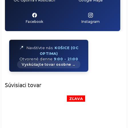
OC Optima v Košiciach
Google Mapa
Facebook
Instagram
📍
Navštívte nás:
KOŠICE (OC
OPTIMA)
Otvorené denne
9:00 - 21:00
Vyskúšajte tovar osobne →
Súvisiaci tovar
ZĽAVA