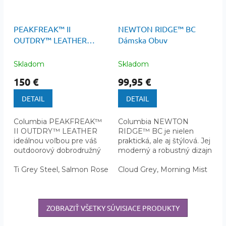
110 €
–9 %
PEAKFREAK™ II
NEWTON RIDGE™ BC
OUTDRY™ LEATHER
Dámska Obuv
Dámska Turistická Obuv
Skladom
Skladom
150 €
99,95 €
DETAIL
DETAIL
Columbia PEAKFREAK™
Columbia NEWTON
II OUTDRY™ LEATHER
RIDGE™ BC je nielen
ideálnou voľbou pre váš
praktická, ale aj štýlová. Jej
outdoorový dobrodružný
moderný a robustný dizajn
životný štýl. Poskytuje
vás odlišuje od davu a
spojenie odolnosti,
Ti Grey Steel, Salmon Rose
dodáva vám sebavedomie
Cloud Grey, Morning Mist
pohodlia a...
pri...
ZOBRAZIŤ VŠETKY SÚVISIACE PRODUKTY