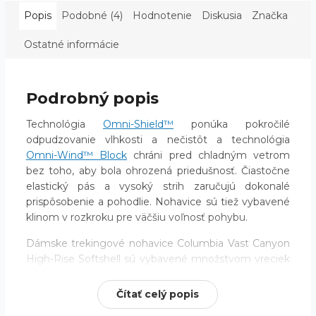
Popis
Podobné (4)
Hodnotenie
Diskusia
Značka
Získajte 10
Ostatné informácie
% zľavu na
ÁNO
Nie
neakciové
Podrobný popis
produkty!
Technológia
Omni-Shield™
ponúka pokročilé
odpudzovanie vlhkosti a nečistôt a technológia
Omni-Wind™ Block
chráni pred chladným vetrom
bez toho, aby bola ohrozená priedušnosť. Čiastočne
elastický pás a vysoký strih zaručujú dokonalé
prispôsobenie a pohodlie. Nohavice sú tiež vybavené
klinom v rozkroku pre väčšiu voľnosť pohybu.
Dámske trekingové nohavice Columbia Vast Canyon
High-Rise Softshell sú vybavené množstvom vreciek
na zips, ktoré poskytujú úložný priestor na drobnosti.
Zvýšený pás umožňuje priliehavé nosenie a ochranu
Čítať celý popis
počas chladnejších dní.