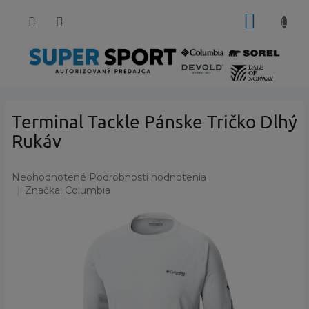
Prejsť
NÁKUP
na
obsah
KOŠÍK
Terminal Tackle Pánske Tričko Dlhý
Rukáv
Priemerné
Neohodnotené
Podrobnosti hodnotenia
hodnotenie
Značka:
Columbia
produktu
je
0,0
z
5
hviezdičiek.