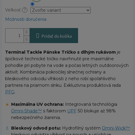
Veľkosť
?
Možnosti doručenia
Pridať do košíka
Terminal Tackle Pánske Tričko s dlhým rukávom
je
špičkové technické tričko navrhnuté pre maximálne
pohodlie pri pobyte na vode a počas letných outdoorových
aktivít. Kombinácia pokročilej slnečnej ochrany a
bleskového odvodu vlhkosti z neho robí spoľahlivého
partnera na priamom slnku. Exkluzívna produktová rada
PFG
.
☀️
Maximálna UV ochrana:
Integrovaná technológia
Omni-Shade™
s faktorom
UPF
50 blokuje až 98%
nebezpečného žiarenia.
💧
Bleskový odvod potu:
Hydrofilný systém
Omni-Wick™
bleskovo odvádza vlhkosť na povrch a urýchľuje