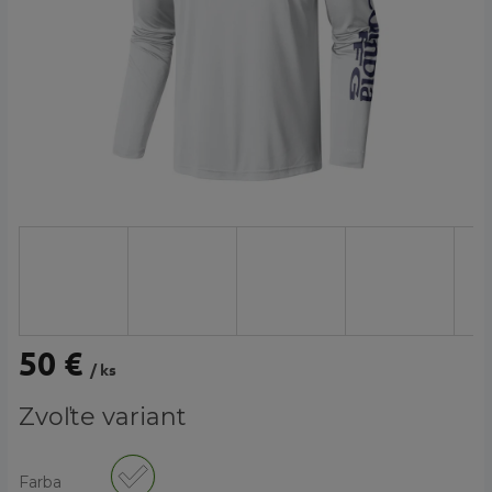
50 €
/ ks
Jednotková
Zvoľte variant
cena:
Farba