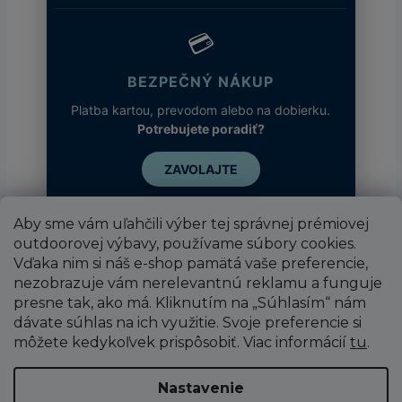
tkanina predchádza poškodeniu
DNA v kožných bunkách.
💳
BEZPEČNÝ NÁKUP
Platba kartou, prevodom alebo na dobierku.
🔬
Potrebujete poradiť?
Kapilárny transport Omni-
Wick™
ZAVOLAJTE
Syntetický polyester je
prirodzene hydrofóbny
Aby sme vám uľahčili výber tej správnej prémiovej
(odpudzuje vodu). Omni-Wick™
outdoorovej výbavy, používame súbory cookies.
však pretvára štruktúru vlákien
Vďaka nim si náš e-shop pamätá vaše preferencie,
tak, aby boli hydrofilné.
nezobrazuje vám nerelevantnú reklamu a funguje
presne tak, ako má. Kliknutím na „Súhlasím“ nám
Vďaka špeciálnej úprave povrchu
dávate súhlas na ich využitie. Svoje preferencie si
jednotlivých mikrovlákien využíva
môžete kedykoľvek prispôsobiť. Viac informácií
tu
.
systém princíp
kapilárnej
elevácie (capillary action)
. Pot
Vytvoril Shoptet
z pokožky je bleskovo
Nastavenie