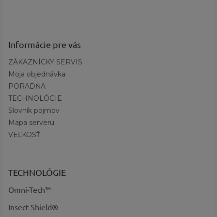
Informácie pre vás
ZÁKAZNÍCKY SERVIS
Prečo je Terminal Tackle
Moja objednávka
neprekonateľný?
PORADŇA
TECHNOLÓGIE
Omni-Shade™
Broad
Slovník pojmov
☀️
Spectrum
Mapa serveru
Pokročilá ochrana pred slnkom,
ktorá blokuje UVA aj UVB lúče.
VEĽKOSŤ
Ideálne pre celodenné
vystavenie sa slnku na vode.
TECHNOLÓGIE
Omni-Wick™
Hydrofilný
Omni-Tech™
💧
odvod
Tkanina okamžite nasáva pot a
Insect Shield®
distribuuje ho na veľkú plochu na