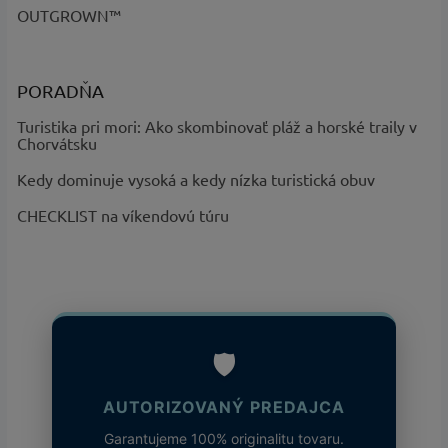
OUTGROWN™
vonkajšej strane, čím urýchľuje
odparovanie a chladí pokožku.
PORADŇA
Ekologická udržateľnosť
♻️
Turistika pri mori: Ako skombinovať pláž a horské traily v
Vyrobené s ohľadom na prírodu
Chorvátsku
zo 100% recyklovaného
polyesteru s extrémnou
Kedy dominuje vysoká a kedy nízka turistická obuv
trvanlivosťou mikrovlákien.
CHECKLIST na víkendovú túru
Veda pod lupou: Ako
fungujú použité
🛡️
technológie?
AUTORIZOVANÝ PREDAJCA
Garantujeme 100% originalitu tovaru.
🧪