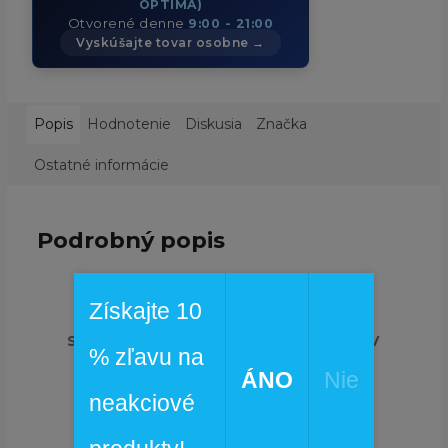
OPTIMA)
Otvorené denne
9:00 - 21:00
Vyskúšajte tovar osobne →
Popis
Hodnotenie
Diskusia
Značka
Ostatné informácie
Podrobný popis
Získajte 10
SUPER SPORT S.R.O. — 33 ROKOV
% zľavu na
S VAMI V TERÉNE
ÁNO
Nie
neakciové
Terminal Tackle Pánske
Tričko Dlhý Rukáv