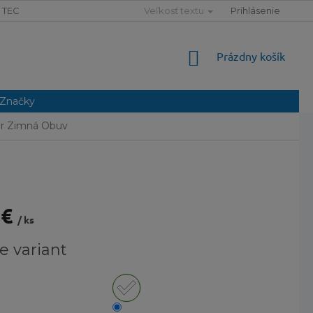
TECHNOLÓGIE
SLOVNÍK POJMOV
Veľkosť textu
MAPA SERVERU
Prihlásenie
NÁKUPNÝ
Prázdny košík
KOŠÍK
Značky
r Zimná Obuv
 €
/ ks
ová
e variant