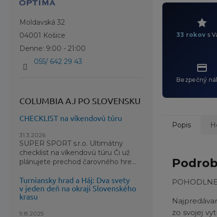
Moldavská 32
33 rokov
s V
04001 Košice
Denne: 9:00 - 21:00
055/ 642 29 43
Bezpečný ná
COLUMBIA AJ PO SLOVENSKU
CHECKLIST na víkendovú túru
Popis
H
31.3.2026
SUPER SPORT s.r.o. Ultimátny
checklist na víkendovú túru Či už
Podrob
plánujete prechod čarovného hre...
Turniansky hrad a Háj: Dva svety
POHODLNE
v jeden deň na okraji Slovenského
krasu
Najpredávane
zo svojej vy
9.8.2025