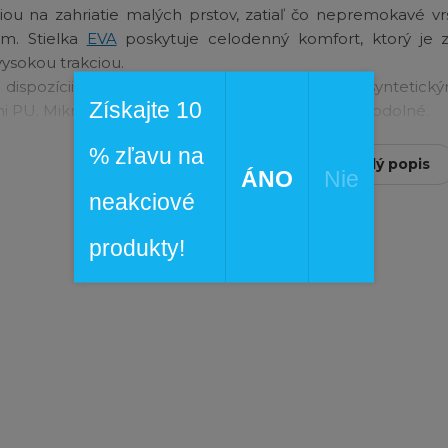
ciou na zahriatie malých prstov, zatiaľ čo nepremokavé vr
m. Stielka
EVA
poskytuje celodenný komfort, ktorý je 
vysokou trakciou.
dispozícii v umelom strihu s vodeodolnými syntetický
Získajte 10
i PU. Mikrofleecová podšívka. Šnúrky nie sú vodeodolné.
0g izolácia.
% zľavu na
nímateľná tvarovaná EVA stielka s vrchným poťahom z mikro
Čítať celý popis
ÁNO
Nie
žka: tvarovaná EVA s ikonickými mušľami SOREL s gumen
neakciové
VA podrážka s vysokou priľnavosťou.
produkty!