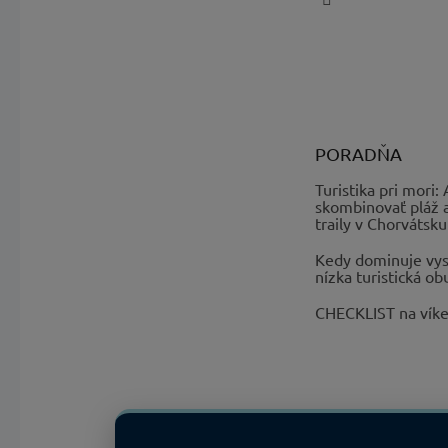
PORADŇA
Turistika pri mori:
skombinovať pláž 
traily v Chorvátsku
Kedy dominuje vys
nízka turistická ob
CHECKLIST na vík