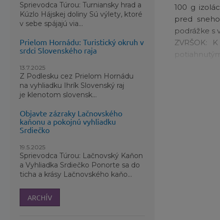
Sprievodca Túrou: Turniansky hrad a
100 g izolá
Kúzlo Hájskej doliny Sú výlety, ktoré
pred sneho
v sebe spájajú via...
podrážke s 
Prielom Hornádu: Turistický okruh v
ZVRŠOK: K 
srdci Slovenského raja
potiahnutým
IZOLÁCIA: 10
13.7.2025
Z Podlesku cez Prielom Hornádu
STIELKA: Od
na vyhliadku Ihrík Slovenský raj
Medzipodrá
je klenotom slovensk...
päte.
Objavte zázraky Lačnovského
Podrážka: E
kaňonu a pokojnú vyhliadku
Srdiečko
19.5.2025
Sprievodca Túrou: Lačnovský Kaňon
a Vyhliadka Srdiečko Ponorte sa do
ticha a krásy Lačnovského kaňo...
ARCHÍV