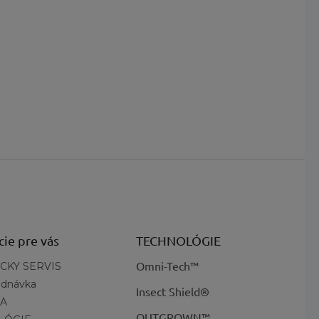
cie pre vás
TECHNOLÓGIE
Omni-Tech™
CKY SERVIS
ednávka
Insect Shield®
A
OUTGROWN™