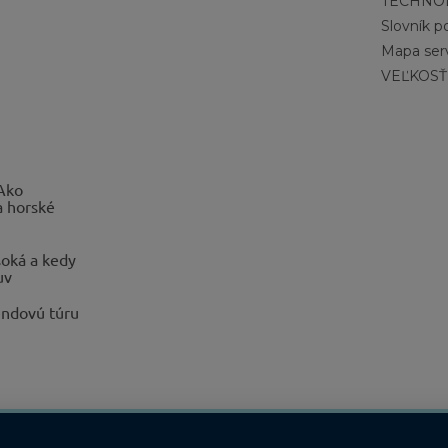
TECHNO
Slovník 
Mapa ser
VEĽKOSŤ
 Ako
a horské
oká a kedy
uv
endovú túru