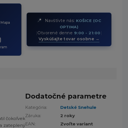
📍
Navštívte nás:
KOŠICE (OC
 Mapa
OPTIMA)
|
Otvorené denne
|
9:00 - 21:00
Vyskúšajte tovar osobne →
gram
Dodatočné parametre
Kategória
:
Detské Snehule
Záruka
:
2 roky
til čokoľvek
EAN
:
Zvoľte variant
 a zateplený