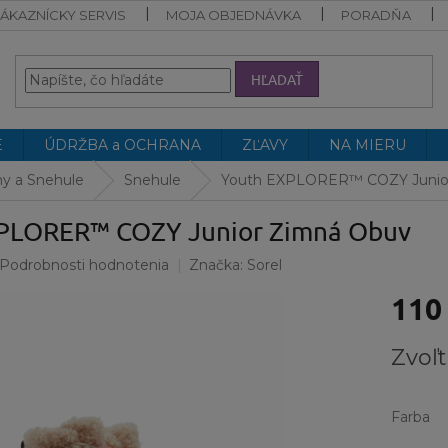
ÁKAZNÍCKY SERVIS
MOJA OBJEDNÁVKA
PORADŇA
HĽADAŤ
E
ÚDRŽBA a OCHRANA
ZĽAVY
NA MIERU
y a Snehule
Snehule
Youth EXPLORER™ COZY Junio
PLORER™ COZY Junior Zimná Obuv
Podrobnosti hodnotenia
Značka:
Sorel
110
Jednotk
Zvoľt
cena:
Farba