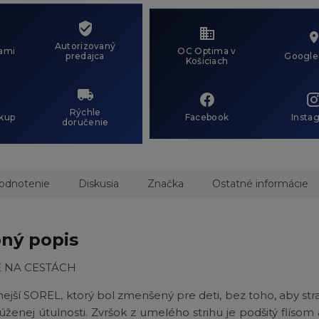
Autorizovaný
ami
OC Optima v
predajca
Google
Košiciach
Rýchle
kup
Facebook
Insta
doručenie
odnotenie
Diskusia
Značka
Ostatné informácie
ný popis
 NA CESTÁCH
jší SOREL, ktorý bol zmenšený pre deti, bez toho, aby stra
túženej útulnosti. Zvršok z umelého strihu je podšitý flísom