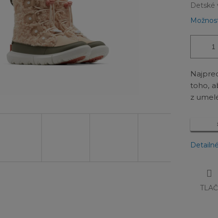
Detské 
Možnost
Najpre
toho, a
z umelé
Detailn
TLA