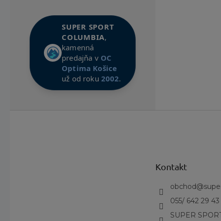
SUPER SPORT
COLUMBIA
,
kamenná
predajňa v
OC
Optima Košice
už od roku
2002
.
Z
á
p
ä
t
Kontakt
i
e
obchod
@
supe
055/ 642 29 43
SUPER SPORT