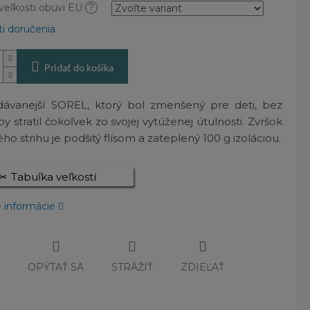
veľkosti obuvi EU
?
i doručenia
Pridať do košíka
dávanejší SOREL, ktorý bol zmenšený pre deti, bez
by stratil čokoľvek zo svojej vytúženej útulnosti. Zvršok
ho strihu je podšitý flísom a zateplený 100 g izoláciou.
Tabuľka veľkostí
é informácie
Č
OPÝTAŤ SA
STRÁŽIŤ
ZDIEĽAŤ