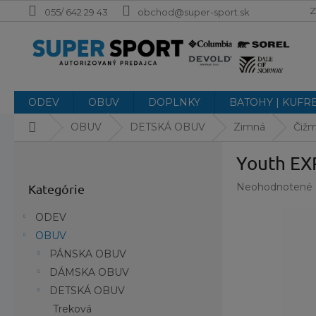
Prejsť
Z
055/ 642 29 43
obchod@super-sport.sk
na
obsah
ODEV
OBUV
DOPLNKY
BATOHY | KUFR
Domov
OBUV
DETSKÁ OBUV
Zimná
Čižm
B
Youth EX
o
Preskočiť
č
Priemerné
Neohodnotené
Kategórie
kategórie
n
hodnotenie
ý
produktu
ODEV
p
je
OBUV
a
0,0
z
PÁNSKA OBUV
n
5
e
DÁMSKA OBUV
hviezdičiek.
l
DETSKÁ OBUV
Treková