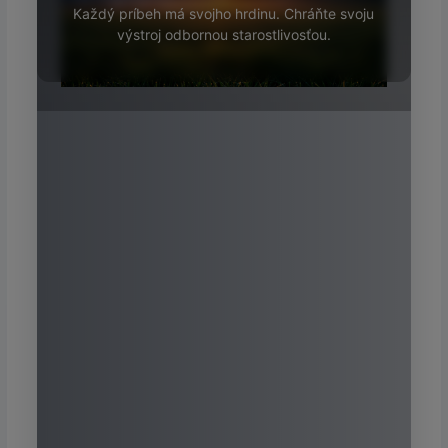
Každý príbeh má svojho hrdinu. Chráňte svoju
výstroj odbornou starostlivosťou.