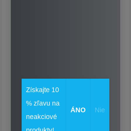
Získajte 10
% zľavu na
ÁNO
Nie
neakciové
produkty!