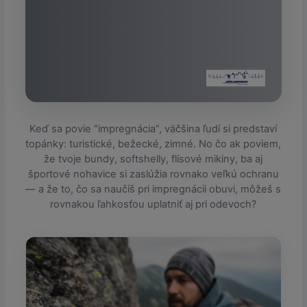
Keď sa povie “impregnácia”, väčšina ľudí si predstaví
topánky: turistické, bežecké, zimné. No čo ak poviem,
že tvoje bundy, soft­shelly, flísové mikiny, ba aj
športové nohavice si zaslúžia rovnako veľkú ochranu
— a že to, čo sa naučíš pri impregnácii obuvi, môžeš s
rovnakou ľahkosťou uplatniť aj pri odevoch?