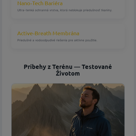
Nano‑Tech Bariéra
Ultra-tenká ochranná vrstva, ktorá neblokuje priedušnosť tkaniny.
Active‑Breath Membrána
Priedušné a vodoodpudivé riešenia pre aktívne použitie.
Príbehy z Terénu — Testované
Životom