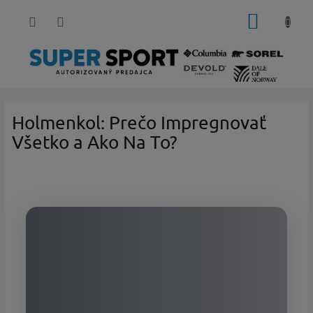
Prejsť
NÁKUP
na
KOŠÍK
obsah
Holmenkol: Prečo Impregnovať
Všetko a Ako Na To?