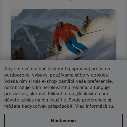
Aby sme vám uľahčili výber tej správnej prémiovej
Lyžiarsky Inštruktor: Výkon na Svahu
outdoorovej výbavy, používame súbory cookies.
Impregnácia pomáha nielen suchu, ale aj k znižovaniu
Vďaka nim si náš e-shop pamätá vaše preferencie,
trenia pri zimných športoch.
nezobrazuje vám nerelevantnú reklamu a funguje
presne tak, ako má. Kliknutím na „Súhlasím“ nám
dávate súhlas na ich využitie. Svoje preferencie si
môžete kedykoľvek prispôsobiť. Viac informácií
tu
.
Prečo Impregnovať a Ako na To
Nastavenie