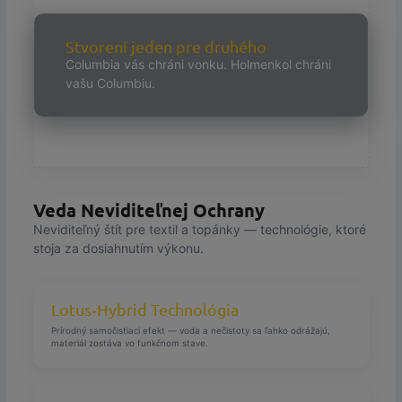
Stvorení jeden pre druhého
Columbia vás chráni vonku. Holmenkol chráni
vašu Columbiu.
Veda Neviditeľnej Ochrany
Neviditeľný štít pre textil a topánky — technológie, ktoré
stoja za dosiahnutím výkonu.
Lotus‑Hybrid Technológia
Prírodný samočistiaci efekt — voda a nečistoty sa ľahko odrážajú,
materiál zostáva vo funkčnom stave.