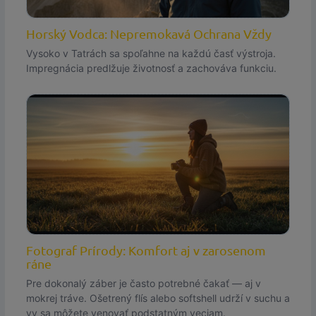
Horský Vodca: Nepremokavá Ochrana Vždy
Vysoko v Tatrách sa spoľahne na každú časť výstroja.
Impregnácia predlžuje životnosť a zachováva funkciu.
Fotograf Prírody: Komfort aj v zarosenom
ráne
Pre dokonalý záber je často potrebné čakať — aj v
mokrej tráve. Ošetrený flís alebo softshell udrží v suchu a
vy sa môžete venovať podstatným veciam.