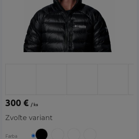
300 €
/ ks
Jednotková
Zvoľte variant
cena:
Farba