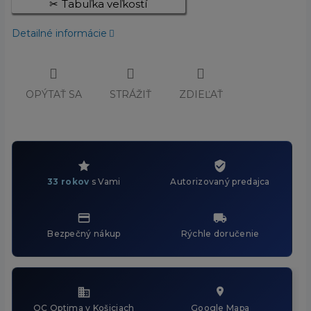
Tabuľka veľkostí
Detailné informácie
OPÝTAŤ SA
STRÁŽIŤ
ZDIEĽAŤ
33 rokov
s Vami
Autorizovaný predajca
Bezpečný nákup
Rýchle doručenie
OC Optima v Košiciach
Google Mapa