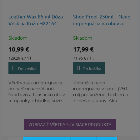
Leather Wax 85 ml Dóza
Shoe Proof 250ml – Nano
Vosk na Kožu H22164
impregnácia na obuv a
membrány
Skladom
Skladom
10,99 €
17,99 €
Jednotková
Jednotková
129,29 € / 1 l
71,96 € / 1 l
cena:
cena:
Do košíka
Do košíka
Včelí vosk a impregnácia
Pokročilá nano-
pre veľmi namáhanú
impregnácia v spreji (250
športovú a turistickú obuv
ml) pre koženú, textilnú a
a topánky z hladkej kože.
zmiešanú obuv. Ako
autorizovaný predajca
špičkových značiek
Columbia a Sorel...
ZOBRAZIŤ VŠETKY SÚVISIACE PRODUKTY