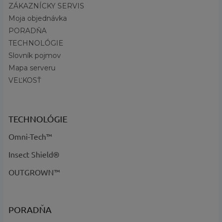
výrobné postupy
ZÁKAZNÍCKY SERVIS
Moja objednávka
Zbaliteľné do jedného z vreciek pre rýchle a
jednoduché uskladnenie
PORADŇA
TECHNOLÓGIE
Izolácia z husacieho peria s kapacitou 700
Slovník pojmov
výplní zachytáva viac tepla, takže sa budete cítiť
pohodlne aj v chladných podmienkach
Mapa serveru
VEĽKOSŤ
Chránič brady zabraňuje odieraniu
Náprsné a ručné vrecká na zips zabezpečujú
cennosti
TECHNOLÓGIE
Elastické manžety pre dokonalý vzhľad
Omni-Tech™
Lem nastaviteľný sťahovacou šnúrkou utesňuje
prvky
Insect Shield®
Stredová dĺžka chrbta: 28,0 palcov / 71,1 cm
OUTGROWN™
Použitie: Turistika
Dodatočné parametre
PORADŇA