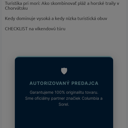
Turistika pri mori: Ako skombinovať pláž a horské traily v
Kategória
:
Zimné bundy
Chorvátsku
Záruka
:
2 roky
Kedy dominuje vysoká a kedy nízka turistická obuv
EAN
:
Zvoľte variant
Určené pre
:
Páni
CHECKLIST na víkendovú túru
Obdobie
:
Zimné
?
Kategória
Oblečenie, Bundy
produktu
:
Predné vrecko na zips, Vyvýšený
golier, Ochrana brady, Sťahovateľný
🛡️
Požadované
spodný lem, Zbaliteľná do vlastného
vlastnosti
:
vrecka, Izolácia z peria, Elastické
AUTORIZOVANÝ PREDAJCA
manžety, Solárny izolačný systém,
Garantujeme 100% originalitu tovaru.
Vodoodpudivé
Sme oficiálny partner značiek Columbia a
Technológia
:
Omni-Shield™, Omni-Heat™ Arctic
Sorel.
?
Základná
Sivá, Modrá, Čierna
farba
:
Produktová
Titanium