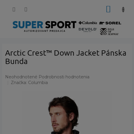
Prejsť
NÁKUP
na
obsah
KOŠÍK
Arctic Crest™ Down Jacket Pánska
Bunda
Priemerné
Neohodnotené
Podrobnosti hodnotenia
hodnotenie
Značka:
Columbia
produktu
je
0,0
z
5
hviezdičiek.