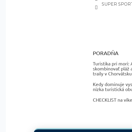
SUPER SPORT
PORADŇA
Turistika pri mori:
skombinovať pláž 
traily v Chorvátsku
Kedy dominuje vys
nízka turistická ob
CHECKLIST na vík