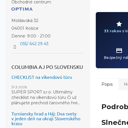
Obchodné centrum
Moldavská 32
04001 Košice
33 rokov
s V
Denne: 9:00 - 21:00
055/ 642 29 43
Bezpečný ná
COLUMBIA AJ PO SLOVENSKU
CHECKLIST na víkendovú túru
Popis
H
31.3.2026
SUPER SPORT s.r.o. Ultimátny
checklist na víkendovú túru Či už
plánujete prechod čarovného hre...
Podrob
Turniansky hrad a Háj: Dva svety
v jeden deň na okraji Slovenského
Slnečné
krasu