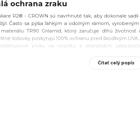
lá ochrana zraku
liare R2® - CROWN sú navrhnuté tak, aby dokonale sadli a
 štýl. Často sa pýšia ľahkým a odolným rámom, vyrobeným 
o materiálu TR90 Grilamid, ktorý zaručuje dlhú životnosť
Získajte 10
alitné šošovky poskytujú 100% ochranu pred škodlivým UVA
rotišmykové prvky na nosníku a straničkách zabezpečuj
% zľavu na
 počas aktívnejšieho pohybu.
ÁNO
Nie
Čítať celý popis
stnosti:
neakciové
ný a elegantný dizajn CROWN.
produkty!
UV ochrana (UV400):
Chráni váš zrak pred škodlivým žiaren
né a odolné materiály rámu (TR90 Grilamid).
mykové detaily:
Pre stabilné a pohodlné nosenie.
 slnečné okuliare R2® - CROWN a zažite spojenie k
mfortu a špičkovej ochrany pre vaše oči.