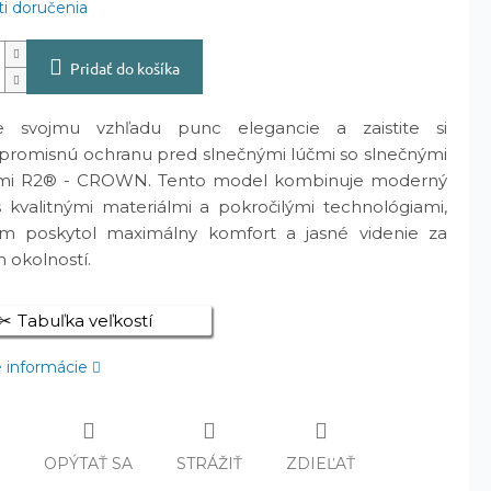
i doručenia
Pridať do košíka
e svojmu vzhľadu punc elegancie a zaistite si
romisnú ochranu pred slnečnými lúčmi so slnečnými
rmi R2® - CROWN. Tento model kombinuje moderný
s kvalitnými materiálmi a pokročilými technológiami,
m poskytol maximálny komfort a jasné videnie za
 okolností.
Tabuľka veľkostí
é informácie
Č
OPÝTAŤ SA
STRÁŽIŤ
ZDIEĽAŤ