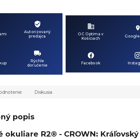
Autorizovaný
ami
OC Optima v
predajca
Google
Košiciach
Rýchle
kup
Facebook
Insta
doručenie
odnotenie
Diskusia
ný popis
 okuliare R2® - CROWN: Kráľovský 