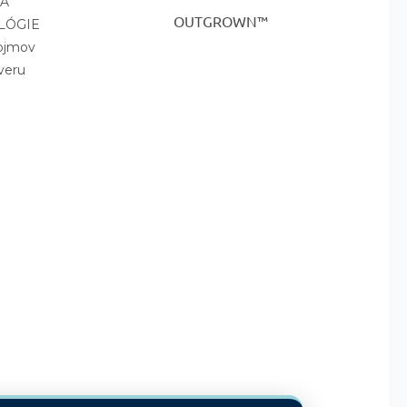
A
OUTGROWN™
LÓGIE
pojmov
veru