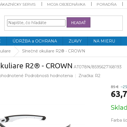
ÁKAZNÍCKY SERVIS
MOJA OBJEDNÁVKA
PORADŇA
HĽADAŤ
E
ÚDRŽBA a OCHRANA
ZĽAVY
NA MIERU
uliare
Slnečné okuliare R2® - CROWN
okuliare R2® - CROWN
AT078N/8595627168193
emerné
ohodnotené
Podrobnosti hodnotenia
Značka:
R2
notenie
duktu
85 €
–2
63,
Jednotk
Skla
cena:
ezdičiek.
Farba š