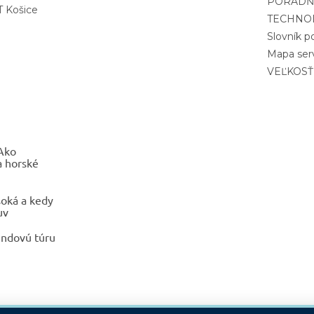
PORADŇ
 Košice
TECHNO
Slovník 
Mapa ser
VEĽKOSŤ
 Ako
a horské
oká a kedy
uv
endovú túru