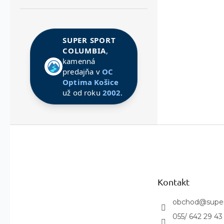
SUPER SPORT
COLUMBIA
,
kamenná
predajňa v
OC
Optima Košice
už od roku
2002
.
Z
á
p
ä
t
Kontakt
i
e
obchod
@
supe
055/ 642 29 43