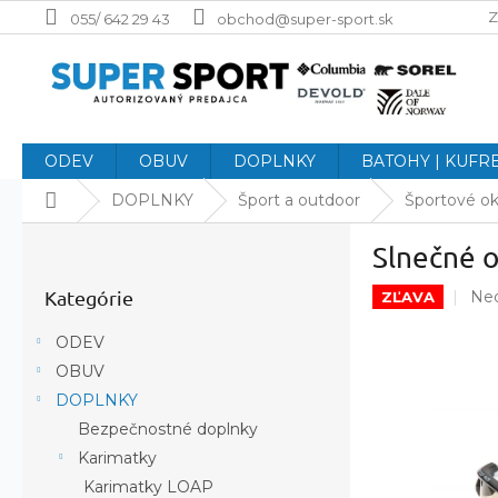
Prejsť
Z
055/ 642 29 43
obchod@super-sport.sk
na
obsah
ODEV
OBUV
DOPLNKY
BATOHY | KUFR
Domov
DOPLNKY
Šport a outdoor
Športové ok
B
Slnečné 
o
Preskočiť
č
Pri
Kategórie
Ne
kategórie
ZĽAVA
n
hod
ý
pro
ODEV
p
je
OBUV
a
0,0
DOPLNKY
z
n
5
e
Bezpečnostné doplnky
hvi
l
Karimatky
Karimatky LOAP