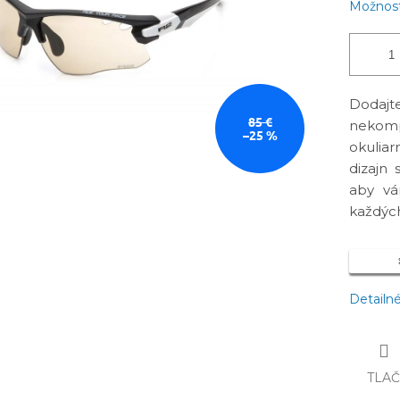
Možnost
Dodajt
85 €
nekomp
–25 %
okulia
dizajn 
aby vá
každých
Detailn
TLA