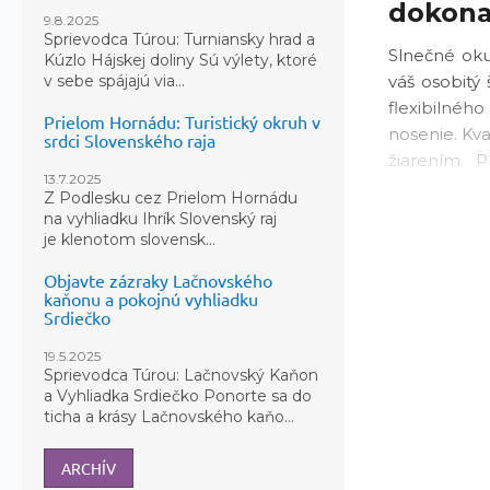
dokona
9.8.2025
Sprievodca Túrou: Turniansky hrad a
Slnečné oku
Kúzlo Hájskej doliny Sú výlety, ktoré
váš osobitý
v sebe spájajú via...
flexibilnéh
Prielom Hornádu: Turistický okruh v
nosenie. Kv
srdci Slovenského raja
žiarením. P
13.7.2025
okuliarov aj
Z Podlesku cez Prielom Hornádu
na vyhliadku Ihrík Slovenský raj
Kľúčové vla
je klenotom slovensk...
Moder
Objavte zázraky Lačnovského
kaňonu a pokojnú vyhliadku
100% 
Srdiečko
Kvalit
19.5.2025
Sprievodca Túrou: Lačnovský Kaňon
Protiš
a Vyhliadka Srdiečko Ponorte sa do
ticha a krásy Lačnovského kaňo...
Vyberte si
dizajnu, ko
ARCHÍV