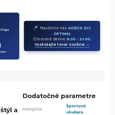
📍
Navštívte nás:
KOŠICE (OC
 Mapa
OPTIMA)
|
Otvorené denne
|
9:00 - 21:00
Vyskúšajte tovar osobne →
gram
Dodatočné parametre
Športové
štýl a
Kategória
:
okuliare