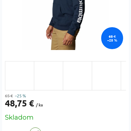
65 €
–25 %
65 €
–25 %
48,75 €
/ ks
Jednotková
Skladom
cena: