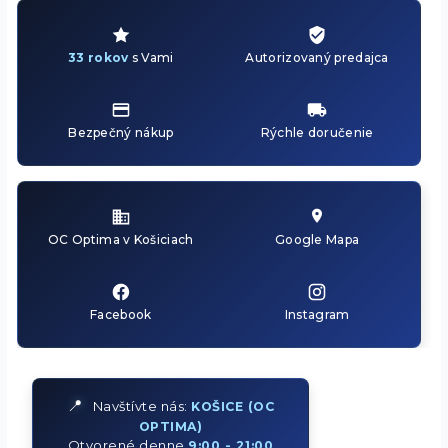
33 rokov
s Vami
Autorizovaný predajca
Bezpečný nákup
Rýchle doručenie
OC Optima v Košiciach
Google Mapa
Facebook
Instagram
📍
Navštívte nás:
KOŠICE (OC
OPTIMA)
Otvorené denne
9:00 - 21:00