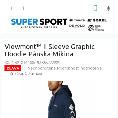
Prejsť
NÁKUP
na
obsah
KOŠÍK
Viewmont™ II Sleeve Graphic
Hoodie Pánska Mikina
XXL/1821014466/193855222229
Priemerné
Neohodnotené
Podrobnosti hodnotenia
ZĽAVA
hodnotenie
Značka:
Columbia
produktu
je
0,0
z
5
hviezdičiek.