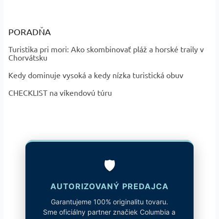
PORADŇA
Turistika pri mori: Ako skombinovať pláž a horské traily v
Chorvátsku
Kedy dominuje vysoká a kedy nízka turistická obuv
CHECKLIST na víkendovú túru
🛡️
AUTORIZOVANÝ PREDAJCA
Garantujeme 100% originalitu tovaru.
Sme oficiálny partner značiek Columbia a