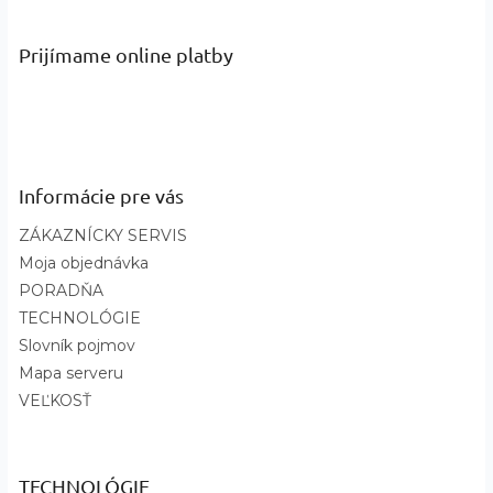
CSC Branded Logo - kód 229, Metal,
CSC Branded Logo - kód 346, Black,
Prijímame online platby
White CSC Branded Logo - kód 005,
Názov
Black, CSC Branded Logo II - kód 017,
farby a
Black, CSC Branded Logo - kód 034,
kód
:
White, CSC Branded Logo - kód 106,
Jet Stream Heather, CSC Varsity Arch
2 - kód 430, Collegiate Navy, CSC
Informácie pre vás
Branded Logo - kód 459, Collegiate
Navy, CSC Branded Logo II - kód 468
ZÁKAZNÍCKY SERVIS
Moja objednávka
PORADŇA
TECHNOLÓGIE
Slovník pojmov
Mapa serveru
VEĽKOSŤ
TECHNOLÓGIE