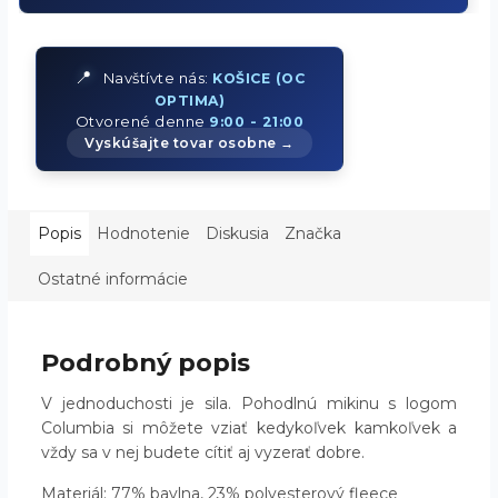
📍
Navštívte nás:
KOŠICE (OC
OPTIMA)
Otvorené denne
9:00 - 21:00
Vyskúšajte tovar osobne →
Popis
Hodnotenie
Diskusia
Značka
Ostatné informácie
Podrobný popis
V jednoduchosti je sila. Pohodlnú mikinu s logom
Columbia si môžete vziať kedykoľvek kamkoľvek a
vždy sa v nej budete cítiť aj vyzerať dobre.
Materiál: 77% bavlna, 23% polyesterový fleece