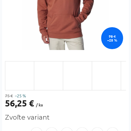
75 €
–25 %
75 €
–25 %
56,25 €
/ ks
Jednotková
Zvoľte variant
cena: