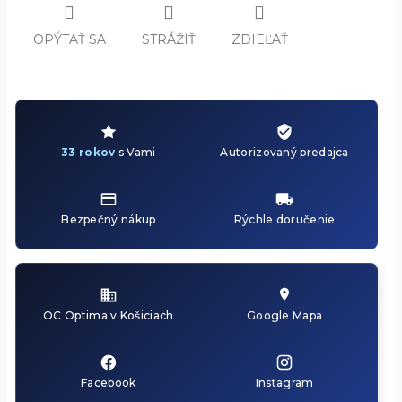
OPÝTAŤ SA
STRÁŽIŤ
ZDIEĽAŤ
33 rokov
s Vami
Autorizovaný predajca
Bezpečný nákup
Rýchle doručenie
OC Optima v Košiciach
Google Mapa
Facebook
Instagram