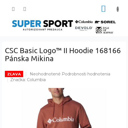
Prejsť
NÁKUP
na
obsah
KOŠÍK
CSC Basic Logo™ II Hoodie 168166
Pánska Mikina
Priemerné
Neohodnotené
Podrobnosti hodnotenia
ZĽAVA
hodnotenie
Značka:
Columbia
produktu
je
0,0
z
5
hviezdičiek.