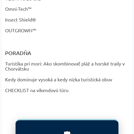
Omni-Tech™
Insect Shield®
OUTGROWN™
PORADŇA
Turistika pri mori: Ako skombinovať pláž a horské traily v
Chorvátsku
Kedy dominuje vysoká a kedy nízka turistická obuv
CHECKLIST na víkendovú túru