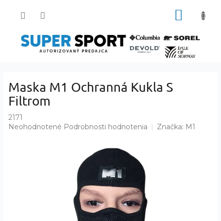
Prejsť
NÁKUP
na
obsah
KOŠÍK
Maska M1 Ochranná Kukla S
Filtrom
2171
Priemerné
Neohodnotené
Podrobnosti hodnotenia
Značka:
M1
hodnotenie
produktu
je
0,0
z
5
hviezdičiek.