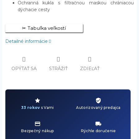
Ochranná kukla s filtračnou maskou chrániacou
dýchacie cesty
Tabuľka veľkostí
Detailné informácie
OPÝTAŤ SA
STRÁŽIŤ
ZDIEĽAŤ
33 rokov
s Vami
Autorizovaný predajca
Bezpečný nákup
Rýchle doručenie