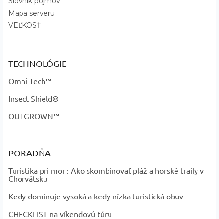
Dodatočné parametre
Slovník pojmov
Mapa serveru
Kategória
:
Kukly
VEĽKOSŤ
Záruka
:
2 roky
Určené pre
:
Unisex
Obdobie
:
Zimné
TECHNOLÓGIE
?
Kategória produktu
:
Oblečenie, Kukly
Omni-Tech™
Insect Shield®
OUTGROWN™
PORADŇA
Turistika pri mori: Ako skombinovať pláž a horské traily v
Chorvátsku
Kedy dominuje vysoká a kedy nízka turistická obuv
CHECKLIST na víkendovú túru