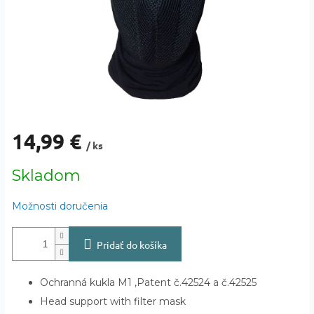
14,99 €
/ ks
Jednotková
Skladom
cena:
Možnosti doručenia
Pridať do košíka
Ochranná kukla M1 ,Patent č.42524 a č.42525
Head support with filter mask