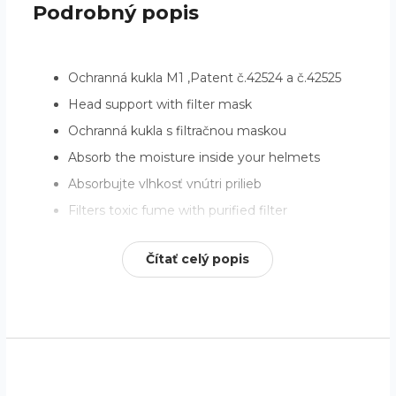
Podrobný popis
Ochranná kukla M1 ,Patent č.42524 a č.42525
Head support with filter mask
Ochranná kukla s filtračnou maskou
Absorb the moisture inside your helmets
Absorbujte vlhkosť vnútri prilieb
Filters toxic fume with purified filter
Filtruje toxický dym čistiacim filtrom
Čítať celý popis
What´s the super match!
Je to perfektné!
Using instruction
Z
Návod na použitie
á
Wear it on your head with filter centered at a
p
nose for pollutant filtration during respiration.