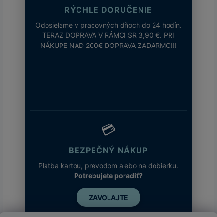
Uvoľnený strih
RÝCHLE DORUČENIE
Technológia
:
Omni-Shade™ UPF 50, Omni-Wick™
Odosielame v pracovných dňoch do 24 hodín.
?
Základná
Modrá, Čierna, Červená, Fialová
TERAZ DOPRAVA V RÁMCI SR 3,90 €. PRI
farba
:
NÁKUPE NAD 200€ DOPRAVA ZADARMO!!!
Everblue - kód 429, Lavender Pearl -
Názov farby
kód 551, Poppy Red - kód 606, Black
a kód
:
- kód - 010
💳
BEZPEČNÝ NÁKUP
Platba kartou, prevodom alebo na dobierku.
Potrebujete poradiť?
ZAVOLAJTE