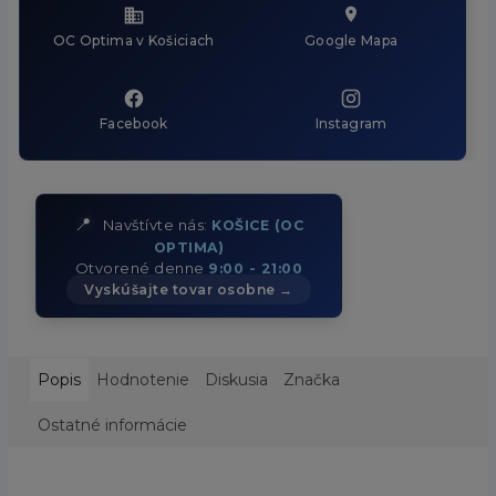
OC Optima v Košiciach
Google Mapa
Facebook
Instagram
📍
Navštívte nás:
KOŠICE (OC
OPTIMA)
Otvorené denne
9:00 - 21:00
Vyskúšajte tovar osobne →
Popis
Hodnotenie
Diskusia
Značka
Ostatné informácie