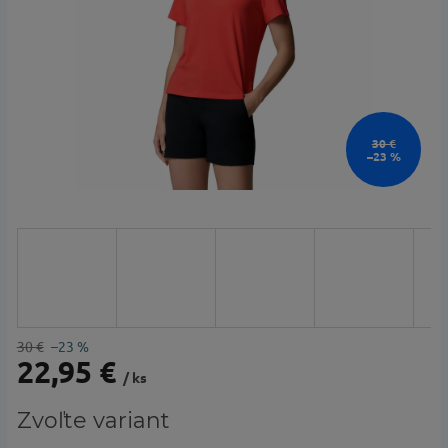
30 €
–23 %
30 €
–23 %
22,95 €
/ ks
Jednotková
Zvoľte variant
cena: