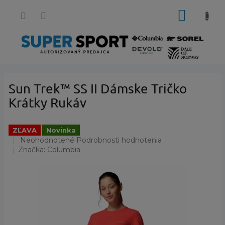
Prejsť
NÁKUP
na
obsah
KOŠÍK
Sun Trek™ SS II Dámske Tričko
Krátky Rukáv
ZĽAVA
Novinka
Priemerné
Neohodnotené
Podrobnosti hodnotenia
hodnotenie
Značka:
Columbia
produktu
je
0,0
z
5
hviezdičiek.