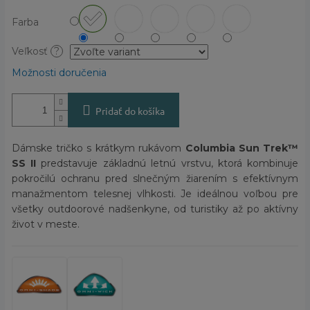
Farba
Veľkosť
?
Možnosti doručenia
Pridať do košíka
Dámske tričko s krátkym rukávom
Columbia Sun Trek™
SS II
predstavuje základnú letnú vrstvu, ktorá kombinuje
pokročilú ochranu pred slnečným žiarením s efektívnym
manažmentom telesnej vlhkosti. Je ideálnou voľbou pre
všetky outdoorové nadšenkyne, od turistiky až po aktívny
život v meste.