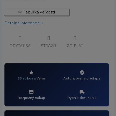
Tabuľka veľkostí
Detailné informácie
OPÝTAŤ SA
STRÁŽIŤ
ZDIEĽAŤ
33 rokov
s Vami
Autorizovaný predajca
Bezpečný nákup
Rýchle doručenie