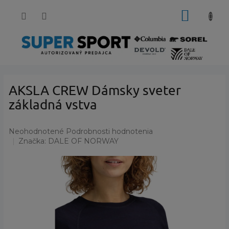
Prejsť
NÁKUP
na
obsah
KOŠÍK
AKSLA CREW Dámsky sveter
základná vstva
Priemerné
Neohodnotené
Podrobnosti hodnotenia
hodnotenie
Značka:
DALE OF NORWAY
produktu
je
0,0
z
5
hviezdičiek.