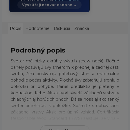
Vyskúšajte tovar osobne →
Popis
Hodnotenie
Diskusia
Značka
Podrobný popis
Sveter má nízky okrúhly výstrih (crew neck). Bočné
panely posúvajú švy smerom k prednej a zadnej časti
svetra, čím poskytujú priliehavý strih a maximálne
pohodlie počas aktivity. Ploché švy zabraňujú treniu o
pokožku pri pohybe. Panel predlaktia je pletený v
kontrastnej farbe. Aksla tvorí skvelú základnú vrstvu v
chladných aj horúcich dňoch. Dá sa nosiť aj ako tenký
sveter priliehajúci k pokožke. Spárujte s nohavicami
základnej vrstvy Aksla pre úplný vzhľad. Certifikácia
Responsible Wool Standard (RWS) zaisťuje, že vlna v
tomto odeve je vyrábaná zodpovedne. Certifikácia