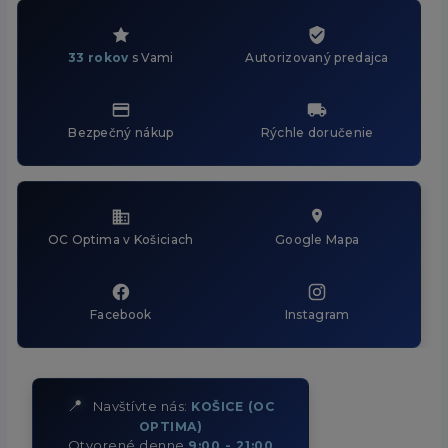
33 rokov
s Vami
Autorizovaný predajca
Bezpečný nákup
Rýchle doručenie
OC Optima v Košiciach
Google Mapa
Facebook
Instagram
📍
Navštívte nás:
KOŠICE (OC
OPTIMA)
Otvorené denne
9:00 - 21:00