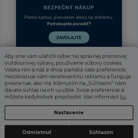
BEZPEČNÝ NÁKUP
Platba kartou, prevodom alebo na dobierku.
Potrebujete poradiť?
ZAVOLAJTE
Aby sme vám uľahčili výber tej správnej prémiovej
outdoorovej výbavy, používame súbory cookies.
Vďaka nim si náš e-shop pamätá vaše preferencie,
nezobrazuje vám nerelevantnú reklamu a funguje
presne tak, ako má. Kliknutím na „Súhlasím“ nám
dávate súhlas na ich využitie. Svoje preferencie si
môžete kedykoľvek prispôsobiť. Viac informácií
tu
.
Vytvoril Shoptet
Nastavenie
Copyright 2026
SUPER SPORT
. Všetky práva
Odmietnuť
Súhlasím
vyhradené.
Upraviť nastavenie cookies