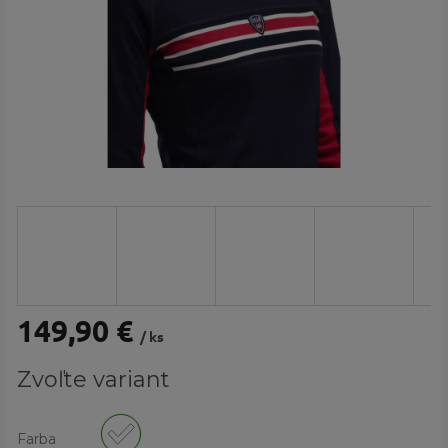
149,90 €
/ ks
Jednotková
Zvoľte variant
cena:
Farba