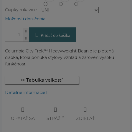
Čiapky rukavice
Možnosti doručenia
Pridať do košíka
Columbia City Trek™ Heavyweight Beanie je pletená
čiapka, ktorá ponúka štýlový vzhľad a zároveň vysokú
funkčnosť.
Tabuľka veľkostí
Detailné informácie
OPÝTAŤ SA
STRÁŽIŤ
ZDIEĽAŤ