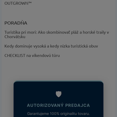
OUTGROWN™
PORADŇA
Turistika pri mori: Ako skombinovať pláž a horské traily v
Chorvátsku
Kedy dominuje vysoká a kedy nízka turistická obuv
CHECKLIST na víkendovú túru
🛡️
AUTORIZOVANÝ PREDAJCA
Garantujeme 100% originalitu tovaru.