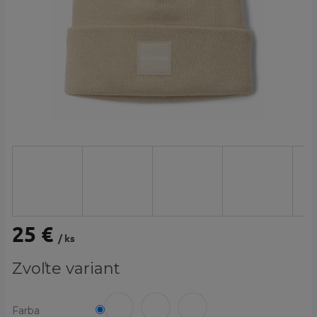
25 €
/ ks
Jednotková
Zvoľte variant
cena:
Farba