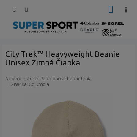
Prejsť
NÁKUP
na
obsah
KOŠÍK
City Trek™ Heavyweight Beanie
Unisex Zimná Čiapka
Priemerné
Neohodnotené
Podrobnosti hodnotenia
hodnotenie
Značka:
Columbia
produktu
je
0,0
z
5
hviezdičiek.