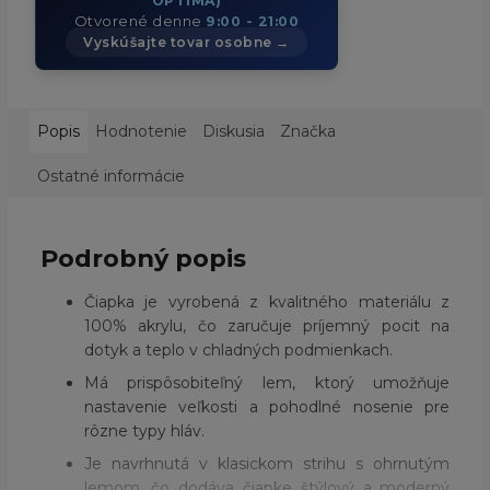
OPTIMA)
Otvorené denne
9:00 - 21:00
Vyskúšajte tovar osobne →
Popis
Hodnotenie
Diskusia
Značka
Ostatné informácie
Podrobný popis
Čiapka je vyrobená z kvalitného materiálu z
100% akrylu, čo zaručuje príjemný pocit na
dotyk a teplo v chladných podmienkach.
Má prispôsobiteľný lem, ktorý umožňuje
nastavenie veľkosti a pohodlné nosenie pre
rôzne typy hláv.
Je navrhnutá v klasickom strihu s ohrnutým
lemom, čo dodáva čiapke štýlový a moderný